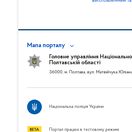
виготовленням т
засобів
Мапа порталу
Головне управління Національної 
Полтавській області
36000, м. Полтава, вул. Матвійчука Юліан
Національна поліція України
Портал працює в тестовому режимі