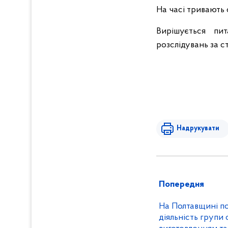
На часі тривають 
Вирішується пи
розслідувань за с
Надрукувати
Попередня
На Полтавщині п
діяльність групи 