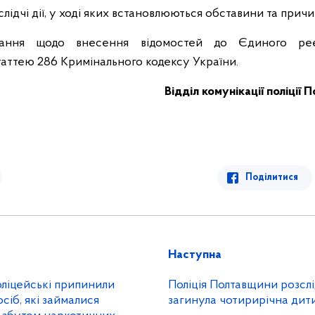
слідчі дії, у ході яких встановлюються обставини та прич
тання щодо внесення відомостей до Єдиного ре
таттею 286 Кримінального кодексу України.
Відділ комунікації поліції 
Поділитися
Наступна
оліцейські припинили
Поліція Полтавщини розслі
осіб, які займалися
загинула чотирирічна дит