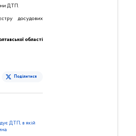
ини ДТП.
єстру досудових
Полтавської області
Поділитися
дує ДТП, в якій
ина