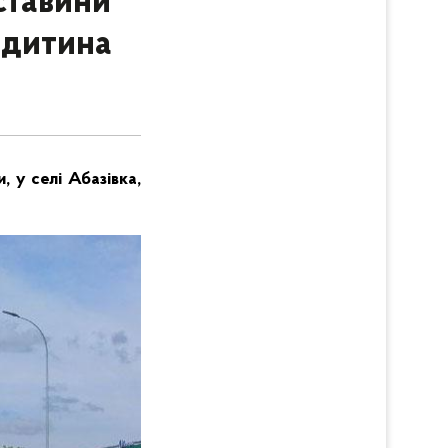
ставини
 дитина
 у селі Абазівка,