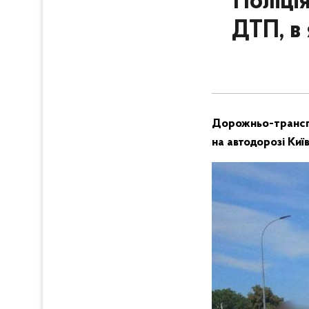
Поліці
ДТП, в
Дорожньо-транспо
на автодорозі Киї