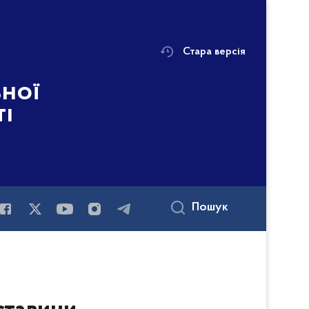
Стара версія
ьної
ті
Пошук