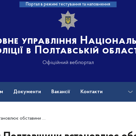
Портал в режимі тестування та наповнення
овне управління Націонал
ліції в Полтавській облас
Офіційний вебпортал
ам
Документи
Вакансії
Контакти
, в якій травмована чотирирічна дитина