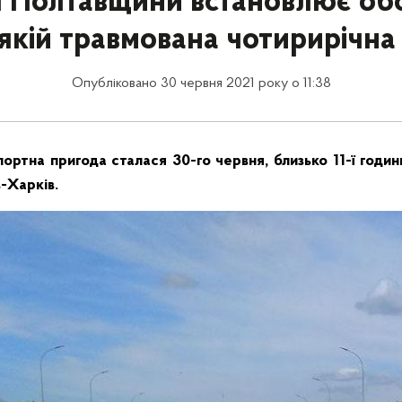
я Полтавщини встановлює об
 якій травмована чотирирічна
Опубліковано 30 червня 2021 року о 11:38
ртна пригода сталася 30-го червня, близько 11-ї години,
в-Харків.