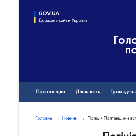
до
основного
GOV.UA
вмісту
Державні сайти України
Гол
по
Про поліцію
Діяльність
Громадян
Назавжди в строю
Головна
Новини
Поліція Полтавщини встановлює обставини ДТП