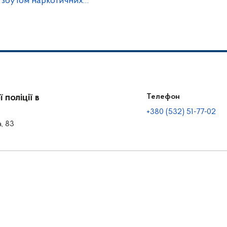
а збутом наркотичних
поліції в
Телефон
+380 (532) 51-77-02
а, 83