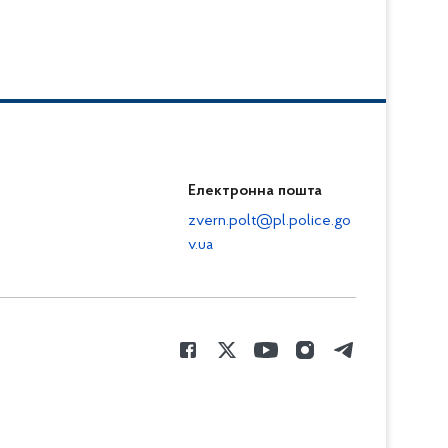
Електронна пошта
zvern.polt@pl.police.go
v.ua