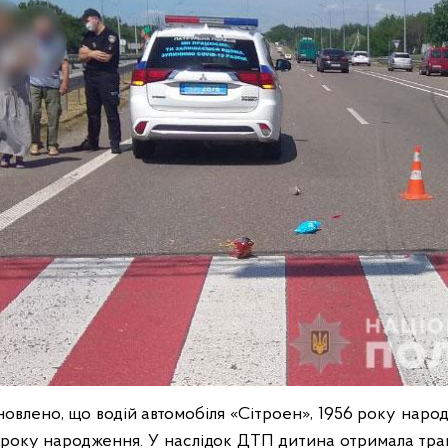
овлено, що водій автомобіля «Сітроен», 1956 року народж
7 року народження. У наслідок ДТП дитина отримала тра