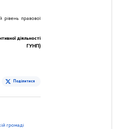
й рівень правової
тивної діяльності
ГУНП)
Поділитися
кій громаді