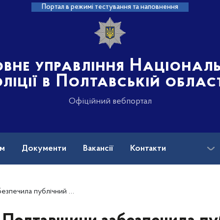
Портал в режимі тестування та наповнення
овне управління Націонал
ліції в Полтавській облас
Офіційний вебпортал
ам
Документи
Вакансії
Контакти
док під час проведення футбольних матчів