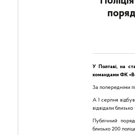
Поліці
поряд
У Полтаві, на ст
командами ФК «Во
За попередніми пі
А 1 серпня відбу
відвідали близько 
Публічний поряд
близько 200 поліц