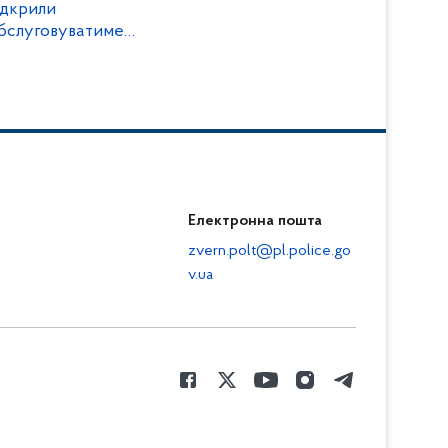
ідкрили
обслуговуватиме
Електронна пошта
zvern.polt@pl.police.go
v.ua