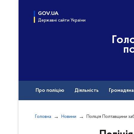
до
основного
GOV.UA
вмісту
Державні сайти України
Гол
по
Про поліцію
Діяльність
Громадян
Назавжди в строю
Головна
Новини
Поліція Полтавщини забезпечила публічний поря