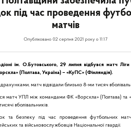
я Полтавщини забезпечила пу
ок під час проведення футб
матчів
Опубліковано 02 серпня 2021 року о 11:17
адіоні ім. О.Бутовського, 29 липня відбувся матч Ліг
рскла» (Полтава, Україна) – «КуПС» (Фінляндія).
драхунками, матч відвідали близько 8-ми тисяч вболіваль
вся матч УПЛ між командами ФК «Ворскла» (Полтава) та «Р
тисячі вболівальників.
ок та безпеку під час проведення футбольних матч
ейських та військовослужбовців Національної гвардії.