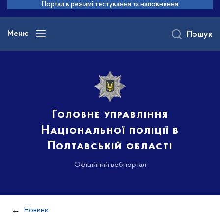
до
Портал в режимі тестування та наповнення
основного
вмісту
Меню
Пошук
Головне управління
Національної поліції в
Полтавській області
Офіційний вебпортал
Новини