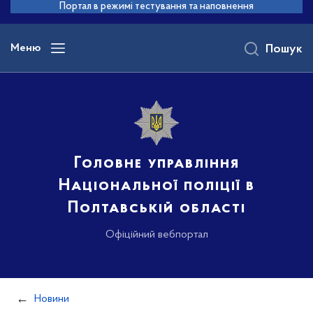
до
Портал в режимі тестування та наповнення
основного
вмісту
Меню
Пошук
Головне управління
Національної поліції в
Полтавській області
Офіційний вебпортал
Новини