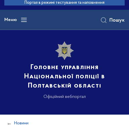
до
Портал в режимі тестування та наповнення
основного
вмісту
Меню
Пошук
Головне управління
Національної поліції в
Полтавській області
Офіційний вебпортал
Новини