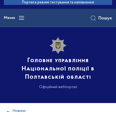
до
Портал в режимі тестування та наповнення
основного
вмісту
Меню
Пошук
Головне управління
Національної поліції в
Полтавській області
Офіційний вебпортал
Новини