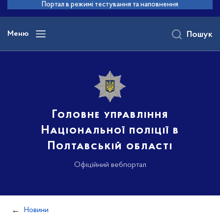
до
Портал в режимі тестування та наповнення
основного
вмісту
Меню
Пошук
Головне управління
Національної поліції в
Полтавській області
Офіційний вебпортал
Новини