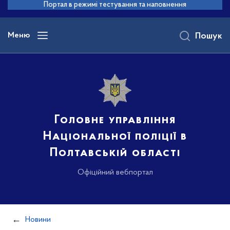
до
Портал в режимі тестування та наповнення
основного
вмісту
Меню
Пошук
Головне управління
Національної поліції в
Полтавській області
Офіційний вебпортал
Новини