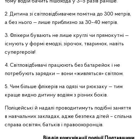
тому водій бачить пішохода у 3–5 разів раніше.
2. Дитина зі світловідбивачем помітна до 300 метрів,
а без нього — лише приблизно за 30–40 метрів.
3. Флікери бувають не лише круглі чи прямокутні —
існують у формі емодзі, зірочок, тваринок, навіть
супергероїв!
4. Світловідбивачі працюють без батарейок і не
потребують зарядки — вони «живляться» світлом.
5. Чим більше флікерів на одязі чи рюкзаку — тим
краще видно дитину водіям з різних боків.
Поліцейські й надалі проводитимуть подібні заняття
в навчальних закладах, адже безпека дітей – спільна
справа освітян, батьків і правоохоронців.
Відділ комунікації поліції Полтавщини