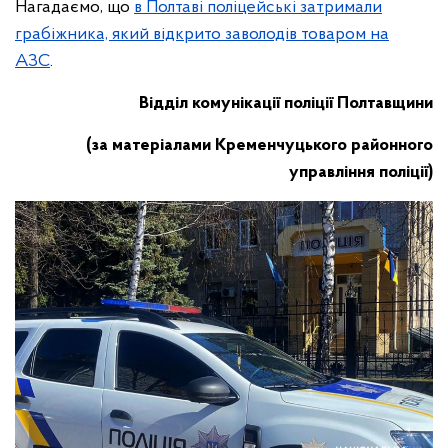
Нагадаємо, що
в Полтаві поліцейські затримали
грабіжника, який відкрито заволодів товаром на
АЗС
.
Відділ комунікації поліції Полтавщини
(за матеріалами Кременчуцького районного
управління поліції)