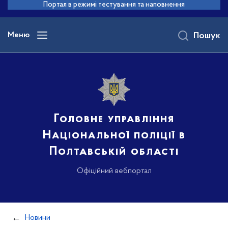
до
Портал в режимі тестування та наповнення
основного
вмісту
Меню
Пошук
Головне управління
Національної поліції в
Полтавській області
Офіційний вебпортал
Новини