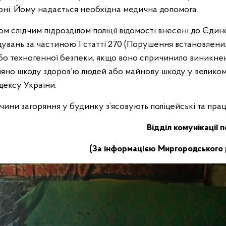
арні. Йому надається необхідна медична допомога.
м слідчим підрозділом поліції відомості внесені до Єди
дувань за частиною 1 статті 270 (Порушення встановлен
бо техногенної безпеки, якщо воно спричинило виникне
діяно шкоду здоров’ю людей або майнову шкоду у великом
дексу України.
чини загоряння у будинку з’ясовують поліцейські та пра
Відділ комунікації 
(За інформацією Миргородського р