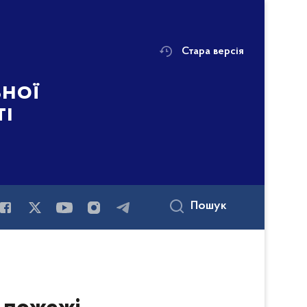
Стара версія
ьної
ті
Пошук