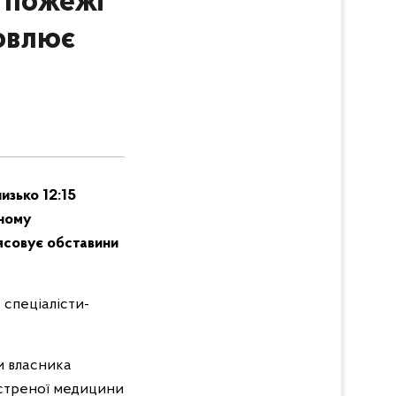
 пожежі
новлює
изько 12:15
тному
’ясовує обставини
 спеціалісти-
и власника
кстреної медицини