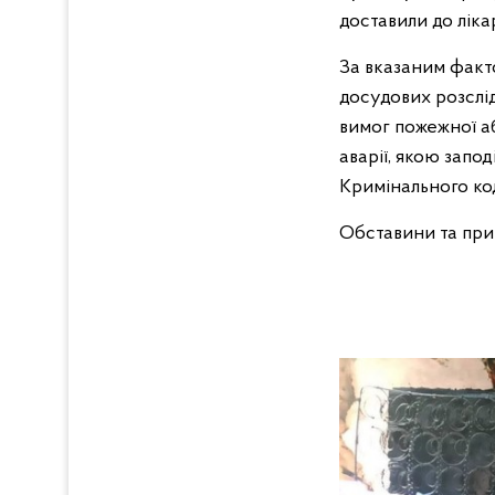
доставили до лік
За вказаним факто
досудових розслі
вимог пожежної а
аварії, якою запо
Кримінального ко
Обставини та при