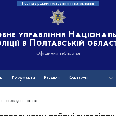
Портал в режимі тестування та наповнення
овне управління Націонал
ліції в Полтавській облас
Офіційний вебпортал
ам
Документи
Вакансії
Контакти
в чоловік: поліція встановлює обставини події