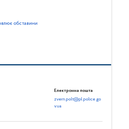
овлює обставини
Електронна пошта
zvern.polt@pl.police.go
v.ua