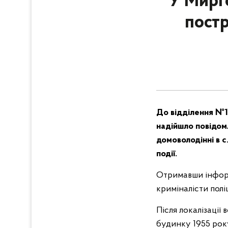
У Мирг
постр
До відділення №1 
надійшло повідом
домоволодінні в 
події.
Отримавши інформа
криміналісти поліц
Після локалізації
будинку 1955 рок