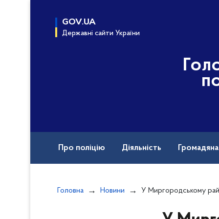
до
основного
GOV.UA
вмісту
Державні сайти України
Гол
по
Про поліцію
Діяльність
Громадян
Назавжди в строю
Головна
Новини
У Миргородському районі внаслідок пожежі постражда