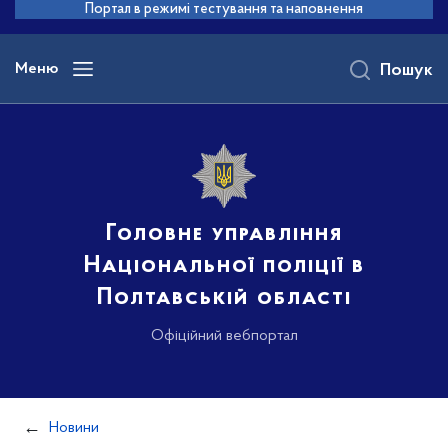
до
Портал в режимі тестування та наповнення
основного
вмісту
Меню
Пошук
Головне управління
Національної поліції в
Полтавській області
Офіційний вебпортал
Новини