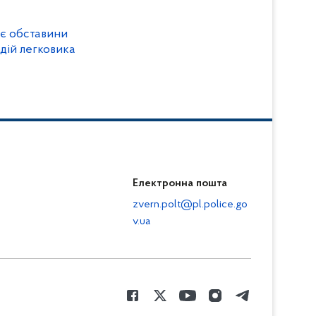
ює обставини
одій легковика
Електронна пошта
zvern.polt@pl.police.go
v.ua