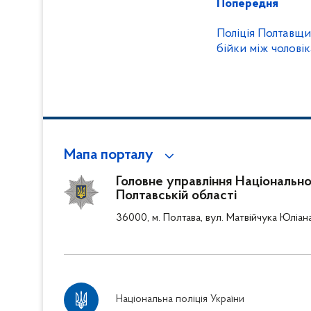
Попередня
Поліція Полтавщ
бійки між чолові
Мапа порталу
Головне управління Національної 
Полтавській області
36000, м. Полтава, вул. Матвійчука Юліан
Національна поліція України