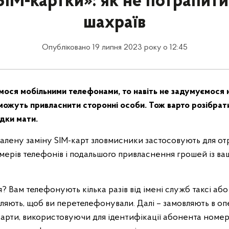
SIM-картки»: як не потрапити
шахраїв
Опубліковано 19 липня 2023 року о 12:45
мося мобільними телефонами, то навіть не задумуємося 
ожуть привласнити сторонні особи. Тож варто розібрати
ідки мати.
ддалену заміну SIM-карт зловмисники застосовують для о
мерів телефонів і подальшого привласнення грошей із ва
я? Вам телефонують кілька разів від імені служб таксі або
иляють, щоб ви перетелефонували. Далі – замовляють в о
карти, використовуючи для ідентифікації абонента номер