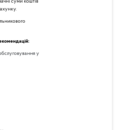
ачні суми коштів
ахунку.
ільникового
екомендацій:
 обслуговування у