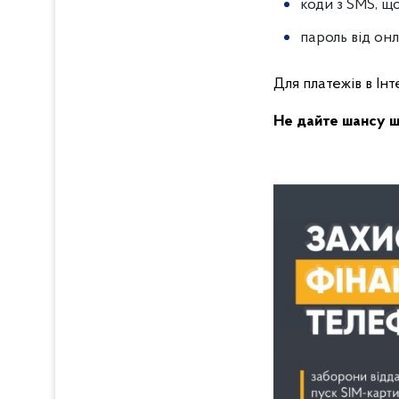
коди з SMS, щ
пароль від он
Для платежів в Ін
Не дайте шансу ш