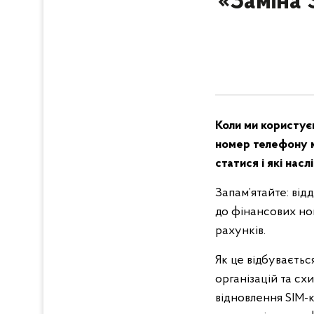
«Заміна 
Коли ми користує
номер телефону м
статися і які насл
Запам’ятайте: ві
до фінансових но
рахунків.
Як це відбуваєтьс
організацій та сх
відновлення SIM-