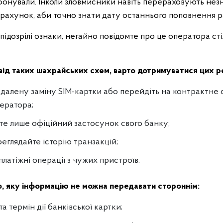
фонували. Інколи зловмисники навіть перераховують незн
 рахунок, аби точно знати дату останнього поповнення р
підозрілі ознаки, негайно повідомте про це оператора ст
від таких шахрайських схем, варто дотримуватися цих р
ддалену заміну SIM-картки або перейдіть на контрактне
ератора;
те лише офіційний застосунок свого банку;
еглядайте історію транзакцій;
платіжні операції з чужих пристроїв.
, яку інформацію не можна передавати стороннім:
а термін дії банківської картки;