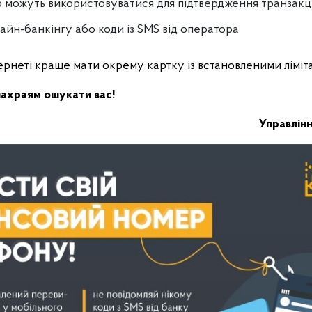
о можуть використовуватися для підтвердження транзакці
лайн-банкінгу або коди із SMS від оператора
тернеті краще мати окрему картку із встановленими ліміт
ахраям ошукати вас!
Управлінн