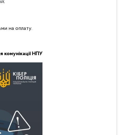
й;
ами на оплату.
я комунікації НПУ