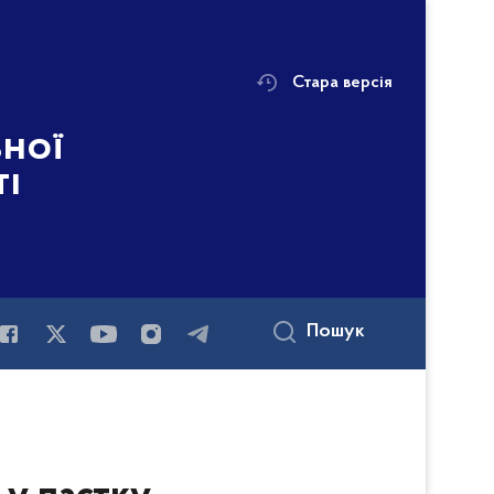
Стара версія
ьної
ті
Пошук