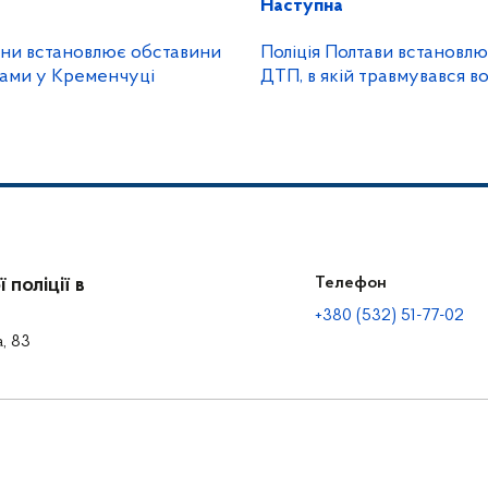
Наступна
ини встановлює обставини
Поліція Полтави встановл
ками у Кременчуці
ДТП, в якій травмувався в
поліції в
Телефон
+380 (532) 51-77-02
а, 83