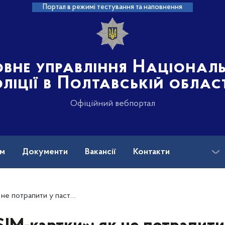
Портал в режимі тестування та наповнення
овне управління Націонал
ліції в Полтавській облас
Офіційний вебпортал
ам
Документи
Вакансії
Контакти
отрапити у пастку шахраїв