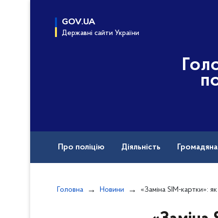
до
основного
GOV.UA
вмісту
Державні сайти України
Гол
по
Про поліцію
Діяльність
Громадян
Назавжди в строю
Головна
Новини
«Заміна SIM-картки»: як не п