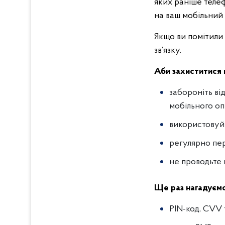
яких раніше теле
на ваш мобільний
Якщо ви помітили 
зв’язку.
Аби захиститися 
забороніть ві
мобільного оп
використовуй
регулярно пер
не проводьте 
Ще раз нагадуємо
PIN-код, CVV т