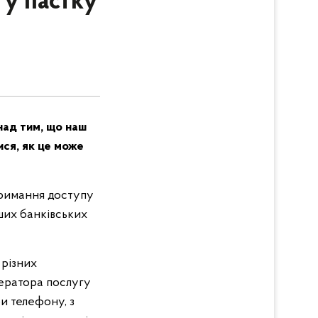
 у пастку
над тим, що наш
ся, як це може
тримання доступу
ших банківських
 різних
ператора послугу
и телефону, з