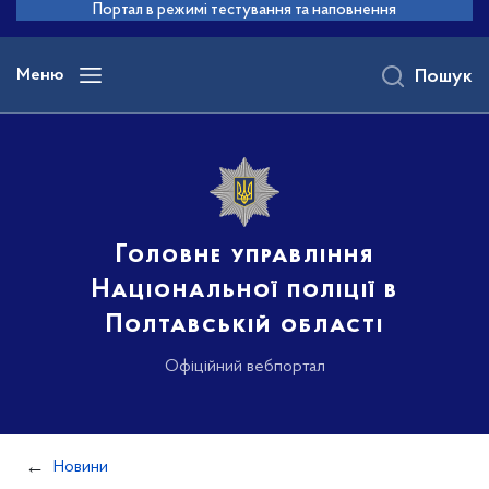
до
Портал в режимі тестування та наповнення
основного
вмісту
Меню
Пошук
Головне управління
Національної поліції в
Полтавській області
Офіційний вебпортал
Новини