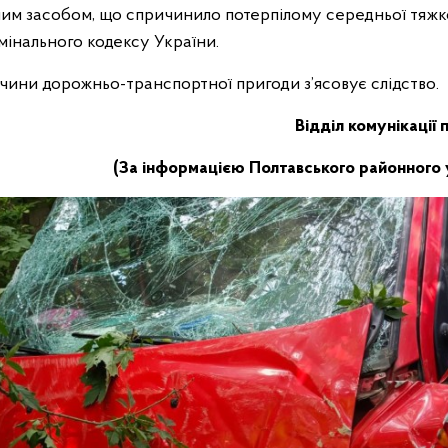
им засобом, що спричинило потерпілому середньої тяжко
інального кодексу України.
чини дорожньо-транспортної пригоди з’ясовує слідство.
Відділ комунікації 
(За інформацією Полтавського районного у