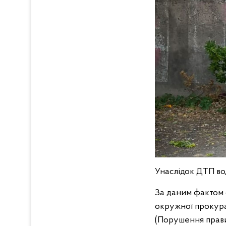
Унаслідок ДТП вод
За даним фактом с
окружної прокура
(Порушення прави