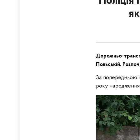
Поліція
як
Дорожньо-транспор
Польській. Розпо
За попередньою ін
року народження, 