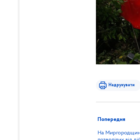
Надрукувати
Попередня
На Миргородщині
потерпілих від д