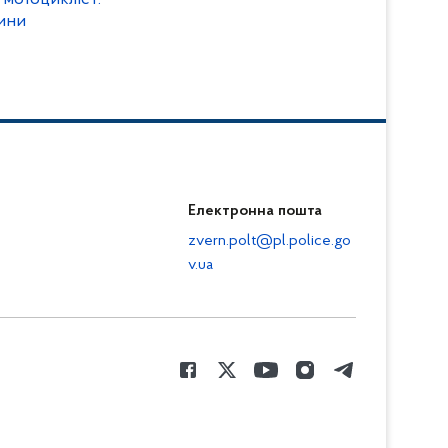
вини
Електронна пошта
zvern.polt@pl.police.go
v.ua