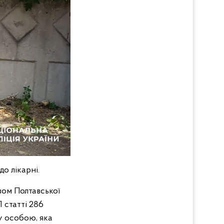
о лікарні.
вом Полтавської
 статті 286
у особою, яка