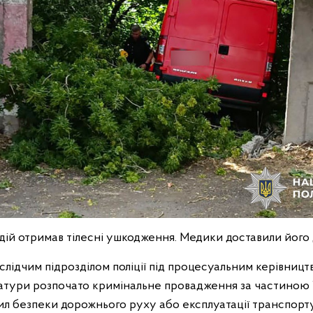
ій отримав тілесні ушкодження. Медики доставили його д
лідчим підрозділом поліції під процесуальним керівницт
тури розпочато кримінальне провадження за частиною 1
л безпеки дорожнього руху або експлуатації транспорт