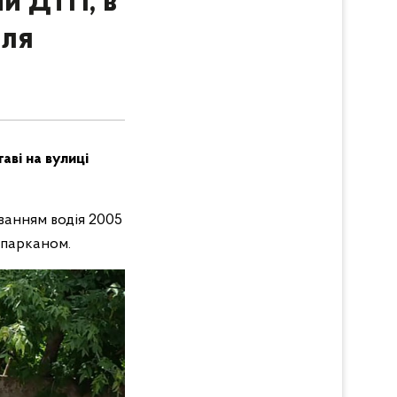
и ДТП, в
іля
аві на вулиці
ванням водія 2005
 парканом.