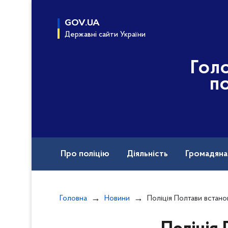
до
основного
GOV.UA
вмісту
Державні сайти України
Гол
по
Про поліцію
Діяльність
Громадян
Назавжди в строю
Головна
Новини
Поліція Полтави встановлює обставини ДТ