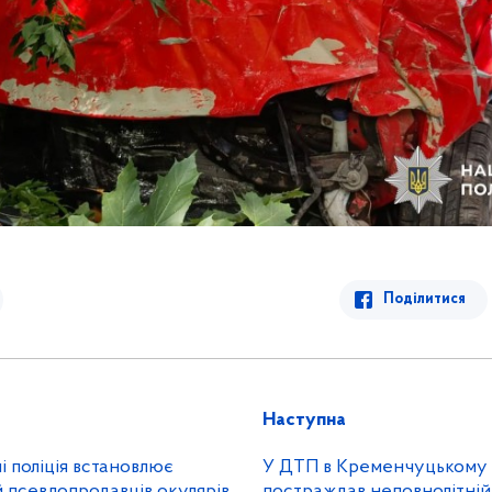
Поділитися
Наступна
 поліція встановлює
У ДТП в Кременчуцькому 
ій псевдопродавців окулярів
постраждав неповнолітній