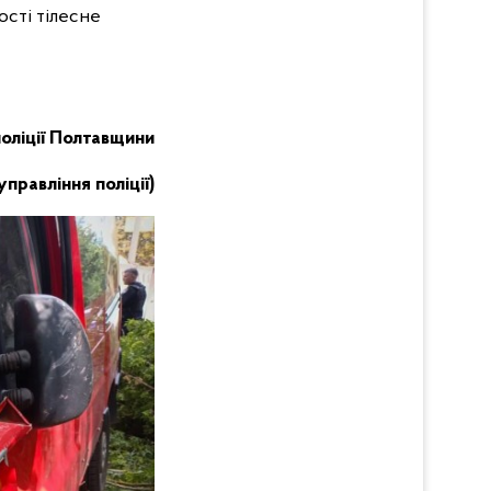
сті тілесне
поліції Полтавщини
правління поліції)