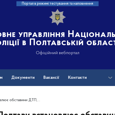
Портал в режимі тестування та наповнення
овне управління Націонал
ліції в Полтавській облас
Офіційний вебпортал
ам
Документи
Вакансії
Контакти
П, в якій постраждав водій автомобіля