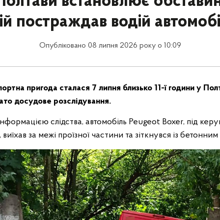
 Полтави встановлює обставин
ій постраждав водій автомоб
Опубліковано 08 липня 2026 року о 10:09
тна пригода сталася 7 липня близько 11-ї години у Полт
чато досудове розслідування.
формацією слідства, автомобіль Peugeot Boxer, під керу
виїхав за межі проїзної частини та зіткнувся із бетонним