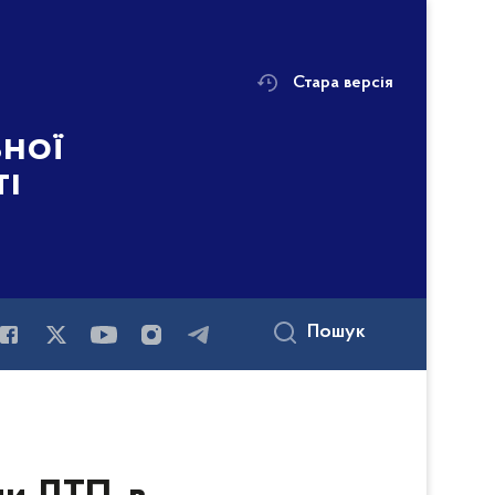
Стара версія
ьної
ті
Пошук