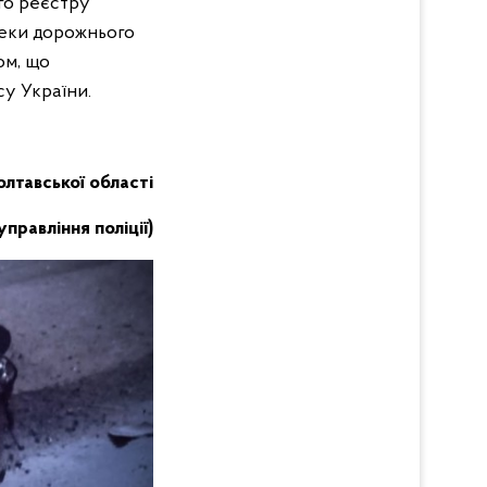
го реєстру
пеки дорожнього
ом, що
у України.
Полтавської області
равління поліції)