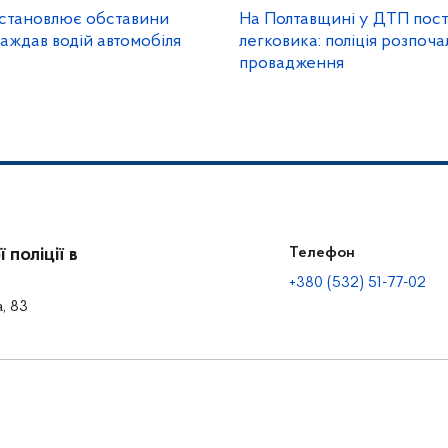
встановлює обставини
На Полтавщині у ДТП пост
раждав водій автомобіля
легковика: поліція розпоч
провадження
поліції в
Телефон
+380 (532) 51-77-02
а, 83