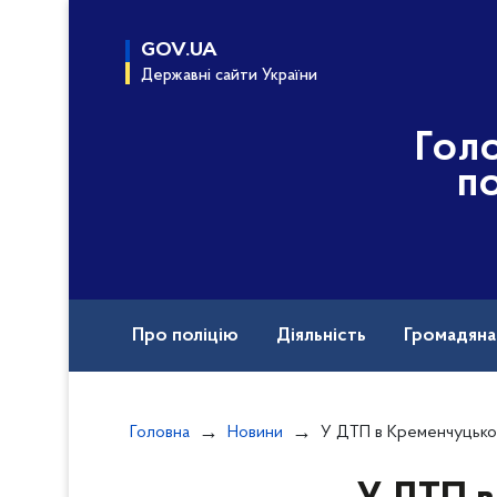
до
основного
GOV.UA
вмісту
Державні сайти України
Гол
по
Про поліцію
Діяльність
Громадян
Назавжди в строю
Головна
Новини
У ДТП в Кременчуцькому районі постраждав неповнолі