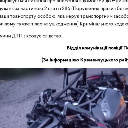
вирішується питання про внесення відомостей до Єдино
дувань за частиною 2 статті 286 (Порушення правил без
тації транспорту особою, яка керує транспортним засоб
пілому тяжке тілесне ушкодження) Кримінального кодекс
чини ДТП з’ясовує слідство.
Відділ комунікації поліції 
(За інформацією Кременчуцького райуп