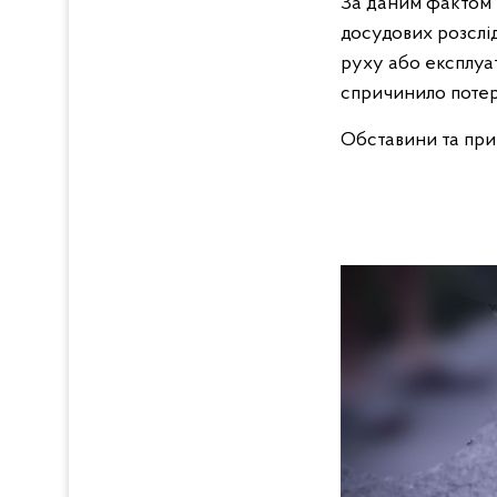
За даним фактом 
досудових розслі
руху або експлуа
спричинило потер
Обставини та при