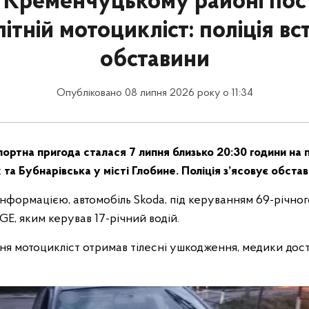
 Кременчуцькому районі по
ітній мотоцикліст: поліція в
обставини
Опубліковано 08 липня 2026 року о 11:34
ртна пригода сталася 7 липня близько 20:30 години на 
та Бубнарівська у місті Глобине. Поліція з’ясовує обстави
формацією, автомобіль Skoda, під керуванням 69-річного
E, яким керував 17-річний водій.
ння мотоцикліст отримав тілесні ушкодження, медики дос