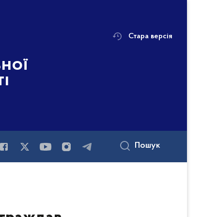
Стара версія
ьної
ті
Пошук