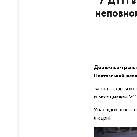
У ДТП в
неповнол
Дорожньо-транспо
Полтавський шлях 
За попередньою ін
із мотоциклом VOG
Унаслідок зіткне
лікарні.