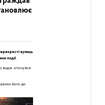
страждав
становлює
перехресті вулиць
ни події.
 водія, зіткнувся
тавили його до