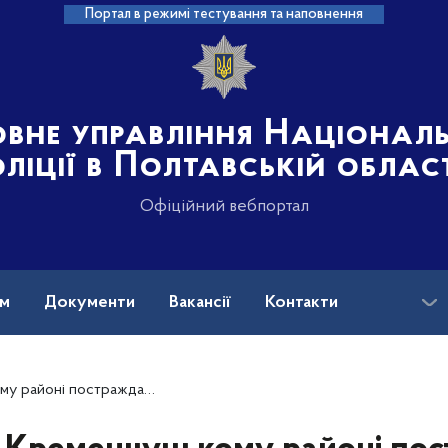
Портал в режимі тестування та наповнення
овне управління Націонал
ліції в Полтавській облас
Офіційний вебпортал
ам
Документи
Вакансії
Контакти
тній мотоцикліст: поліція встановлює обставини