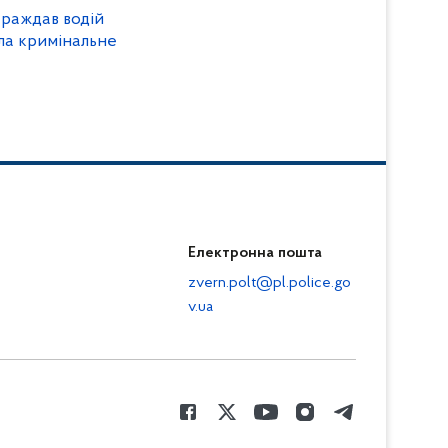
раждав водій
ала кримінальне
Електронна пошта
zvern.polt@pl.police.go
v.ua